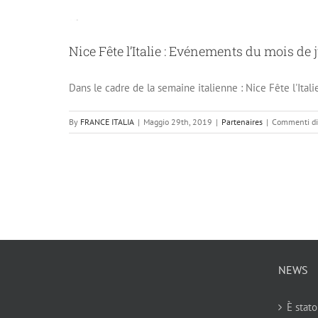
Nice Fête l’Italie : Evénements du mois de 
Dans le cadre de la semaine italienne : Nice Fête l'Itali
By
FRANCE ITALIA
|
Maggio 29th, 2019
|
Partenaires
|
Commenti dis
NEWS
È stato