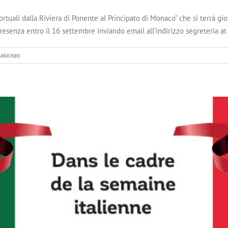
rtuali dalla Riviera di Ponente al Principato di Monaco” che si terrà gio
resenza entro il 16 settembre inviando email all’indirizzo segreteria at 
su
bilitati
Convegno
:
Lo
sviluppo
dei
bacini
portuali
dalla
Riviera
di
Ponente
al
Principato
di
Monaco