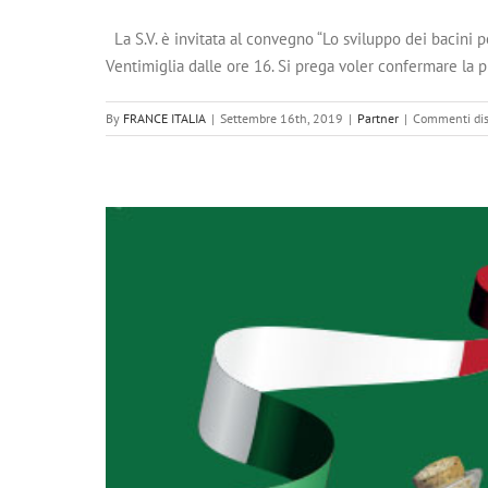
La S.V. è invitata al convegno “Lo sviluppo dei bacini po
Ventimiglia dalle ore 16. Si prega voler confermare la p
By
FRANCE ITALIA
|
Settembre 16th, 2019
|
Partner
|
Commenti disa