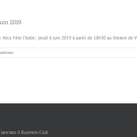
juin 2019
e. Nice Fête l'Italie : jeudi 6 juin 2019 à partir de 18h30 au théatre de 
su
abilitati
Nice
Fête
l’Italie
:
Evénements
du
mois
de
juin
2019
 lanciato il Business Club