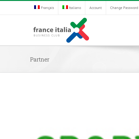
Skip
Français
Italiano
Account
Change Password
to
content
Partner