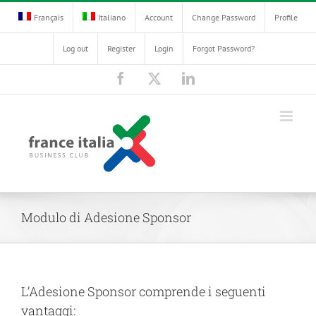
Skip
Français
Italiano
Account
Change Password
Profile
to
content
Log out
Register
Login
Forgot Password?
Facebook
X
LinkedIn
Modulo di Adesione Sponsor
L’Adesione Sponsor comprende i seguenti
vantaggi: